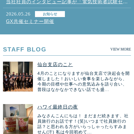
当社社員のインタビュー記事が「電気技術者試験センター」様のサイトに掲載されました
2026.05.26
お知らせ
GX共催セミナー開催
STAFF BLOG
VIEW MORE
仙台支店のこと
4月のことになりますが仙台支店で決起会を開
催しました！おいしい食事を楽しみながら、
今期の目標や仕事への意気込みを語り合い、
普段はなかなかできない話でも盛...
ハワイ最終日の夜
みなさんこんにちは！ まだまだ続きます、社
員旅行のお話です！(笑)いつまで社員旅行の
話？と思われる方がいらっしゃったらすみま
せん(汗) 私は今回初めて...