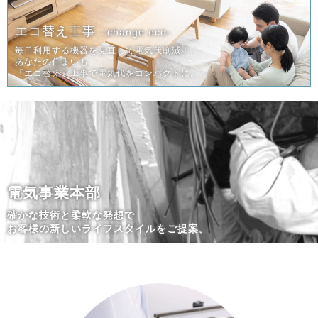
エコ替え工事
-change eco-
毎日利用する機器を見直して電気代削減！
あなたの住まいも
『エコ替え』工事で電気代をコンパクトに。
電気事業本部
確かな技術と柔軟な発想で
お客様の新しいライフスタイルをご提案。